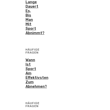
Lange
Dauert
Es,
Bis
Man
Mit
Sport
Abnimmt?
HÄUFIGE
FRAGEN
Wann
Ist
Sport
Am
Effektivsten
Zum
Abnehmen?
HÄUFIGE
FRAGEN