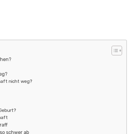
chen?
eg?
aft nicht weg?
 Geburt?
haft
raff
so schwer ab