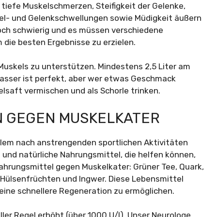
h tiefe Muskelschmerzen, Steifigkeit der Gelenke,
kel- und Gelenkschwellungen sowie Müdigkeit äußern
och schwierig und es müssen verschiedene
ie besten Ergebnisse zu erzielen.
s Muskels zu unterstützen. Mindestens 2,5 Liter am
s Wasser ist perfekt, aber wer etwas Geschmack
lsaft vermischen und als Schorle trinken.
N GEGEN MUSKELKATER
allem nach anstrengenden sportlichen Aktivitäten
e und natürliche Nahrungsmittel, die helfen können,
 Nahrungsmittel gegen Muskelkater: Grüner Tee, Quark,
d Hülsenfrüchten und Ingwer. Diese Lebensmittel
 eine schnellere Regeneration zu ermöglichen.
ller Regel erhöht (über 1000 U/l). Unser Neurologe