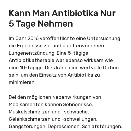
Kann Man Antibiotika Nur
5 Tage Nehmen
Im Jahr 2016 veröffentlichte eine Untersuchung
die Ergebnisse zur ambulant erworbenen
Lungenentzündung: Eine 5-tägige
Antibiotikatherapie war ebenso wirksam wie
eine 10-tägige. Dies kann eine wertvolle Option
sein, um den Einsatz von Antibiotika zu
minimieren.
Bei den möglichen Nebenwirkungen von
Medikamenten können Sehnenrisse,
Muskelschmerzen und -schwäche,
Gelenkschmerzen und -schwellungen,
Gangstörungen, Depressionen, Schlafstörungen,