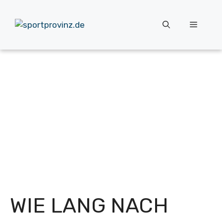
Zum
Inhalt
Menü
springen
WIE LANG NACH