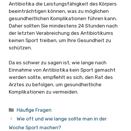
Antibiotika die Leistungsfähigkeit des Körpers
beeinträchtigen können, was zu möglichen
gesundheitlichen Komplikationen führen kann.
Daher sollten Sie mindestens 24 Stunden nach
der letzten Verabreichung des Antibiotikums
keinen Sport treiben, um Ihre Gesundheit zu
schützen.
Da es schwer zu sagen ist, wie lange nach
Einnahme von Antibiotika kein Sport gemacht
werden sollte, empfiehlt es sich, den Rat des
Arztes zu befolgen, um gesundheitliche
Komplikationen zu vermeiden.
Kategorien
Häufige Fragen
Wie oft und wie lange sollte man in der
Woche Sport machen?