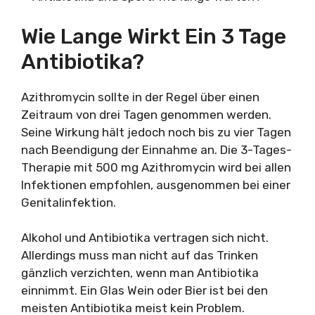
Wie Lange Wirkt Ein 3 Tage
Antibiotika?
Azithromycin sollte in der Regel über einen
Zeitraum von drei Tagen genommen werden.
Seine Wirkung hält jedoch noch bis zu vier Tagen
nach Beendigung der Einnahme an. Die 3-Tages-
Therapie mit 500 mg Azithromycin wird bei allen
Infektionen empfohlen, ausgenommen bei einer
Genitalinfektion.
Alkohol und Antibiotika vertragen sich nicht.
Allerdings muss man nicht auf das Trinken
gänzlich verzichten, wenn man Antibiotika
einnimmt. Ein Glas Wein oder Bier ist bei den
meisten Antibiotika meist kein Problem.