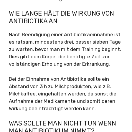
WIE LANGE HÄLT DIE WIRKUNG VON
ANTIBIOTIKA AN
Nach Beendigung einer Antibiotikaeinnahme ist
es ratsam, mindestens drei, besser sieben Tage
zu warten, bevor man mit dem Training beginnt.
Dies gibt dem Körper die benötigte Zeit zur
vollständigen Erholung von der Erkrankung.
Bei der Einnahme von Antibiotika sollte ein
Abstand von 3 h zu Milchprodukten, wie z.B.
Milchkaffee, eingehalten werden, da sonst die
Aufnahme der Medikamente und somit deren
Wirkung beeinträchtigt werden kann.
WAS SOLLTE MAN NICHT TUN WENN
MAN ANTIBIOTIKUM NIMMT?