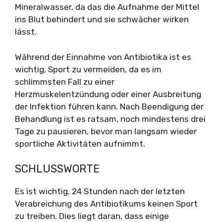
Mineralwasser, da das die Aufnahme der Mittel
ins Blut behindert und sie schwächer wirken
lässt.
Während der Einnahme von Antibiotika ist es
wichtig, Sport zu vermeiden, da es im
schlimmsten Fall zu einer
Herzmuskelentzündung oder einer Ausbreitung
der Infektion führen kann. Nach Beendigung der
Behandlung ist es ratsam, noch mindestens drei
Tage zu pausieren, bevor man langsam wieder
sportliche Aktivitäten aufnimmt.
SCHLUSSWORTE
Es ist wichtig, 24 Stunden nach der letzten
Verabreichung des Antibiotikums keinen Sport
zu treiben. Dies liegt daran, dass einige