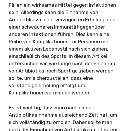
Fällen ein wirksames Mittel gegen Infektionen
sein. Allerdings kann die Einnahme von
Antibiotika zu einer verzögerten Erholung und
einer schwächeren Immunität gegenüber
anderen Infektionen führen. Dies kann eine
Reihe von Komplikationen für Personen mit
einem aktiven Lebensstil nach sich ziehen,
einschließlich des Sports. In diesem Artikel
untersuchen wir, wie lange nach der Einnahme
von Antibiotika noch Sport getrieben werden
sollte, um sicherzustellen, dass eine
vollständige Erholung erfolgt und
Komplikationen vermieden werden.
Es ist wichtig, dass man nach einer
Antibiotikaeinnahme ausreichend Zeit hat, um
sich vollständig zu erholen. Daher sollte man
nach der Einnahme von Antibiotika mindestens