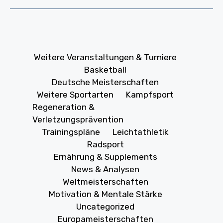
Weitere Veranstaltungen & Turniere
Basketball
Deutsche Meisterschaften
Weitere Sportarten
Kampfsport
Regeneration &
Verletzungsprävention
Trainingspläne
Leichtathletik
Radsport
Ernährung & Supplements
News & Analysen
Weltmeisterschaften
Motivation & Mentale Stärke
Uncategorized
Europameisterschaften