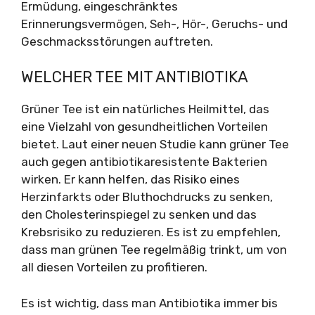
Ermüdung, eingeschränktes
Erinnerungsvermögen, Seh-, Hör-, Geruchs- und
Geschmacksstörungen auftreten.
WELCHER TEE MIT ANTIBIOTIKA
Grüner Tee ist ein natürliches Heilmittel, das
eine Vielzahl von gesundheitlichen Vorteilen
bietet. Laut einer neuen Studie kann grüner Tee
auch gegen antibiotikaresistente Bakterien
wirken. Er kann helfen, das Risiko eines
Herzinfarkts oder Bluthochdrucks zu senken,
den Cholesterinspiegel zu senken und das
Krebsrisiko zu reduzieren. Es ist zu empfehlen,
dass man grünen Tee regelmäßig trinkt, um von
all diesen Vorteilen zu profitieren.
Es ist wichtig, dass man Antibiotika immer bis