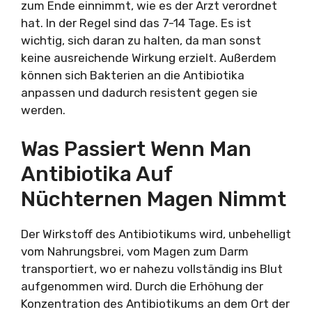
zum Ende einnimmt, wie es der Arzt verordnet
hat. In der Regel sind das 7-14 Tage. Es ist
wichtig, sich daran zu halten, da man sonst
keine ausreichende Wirkung erzielt. Außerdem
können sich Bakterien an die Antibiotika
anpassen und dadurch resistent gegen sie
werden.
Was Passiert Wenn Man
Antibiotika Auf
Nüchternen Magen Nimmt
Der Wirkstoff des Antibiotikums wird, unbehelligt
vom Nahrungsbrei, vom Magen zum Darm
transportiert, wo er nahezu vollständig ins Blut
aufgenommen wird. Durch die Erhöhung der
Konzentration des Antibiotikums an dem Ort der