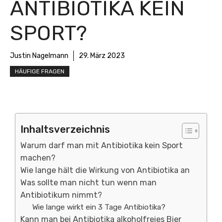
ANTIBIOTIKA KEIN
SPORT?
Justin Nagelmann
29. März 2023
HÄUFIGE FRAGEN
Inhaltsverzeichnis
Warum darf man mit Antibiotika kein Sport
machen?
Wie lange hält die Wirkung von Antibiotika an
Was sollte man nicht tun wenn man
Antibiotikum nimmt?
Wie lange wirkt ein 3 Tage Antibiotika?
Kann man bei Antibiotika alkoholfreies Bier