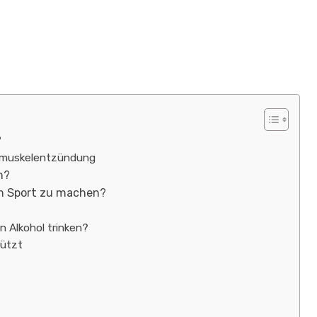
?
rzmuskelentzündung
n?
m Sport zu machen?
n Alkohol trinken?
hützt