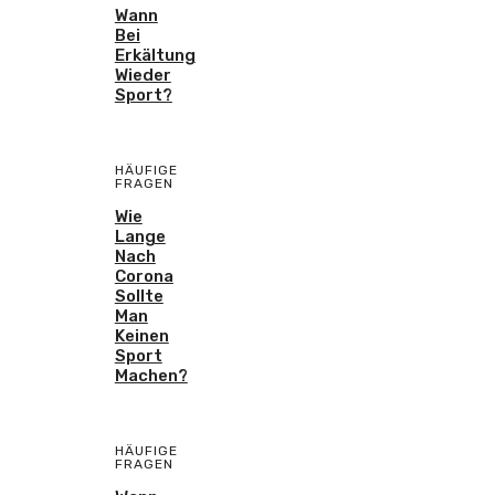
Wann
Bei
Erkältung
Wieder
Sport?
HÄUFIGE
FRAGEN
Wie
Lange
Nach
Corona
Sollte
Man
Keinen
Sport
Machen?
HÄUFIGE
FRAGEN