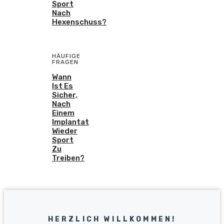
Sport
Nach
Hexenschuss?
HÄUFIGE
FRAGEN
Wann
Ist Es
Sicher,
Nach
Einem
Implantat
Wieder
Sport
Zu
Treiben?
HERZLICH WILLKOMMEN!