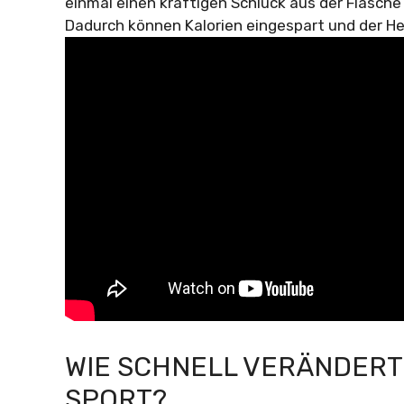
einmal einen kräftigen Schluck aus der Flasch
Dadurch können Kalorien eingespart und der He
WIE SCHNELL VERÄNDERT 
SPORT?