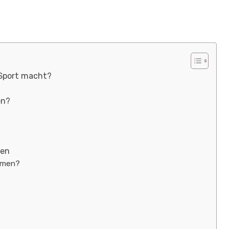
 Sport macht?
en?
?
men
hmen?