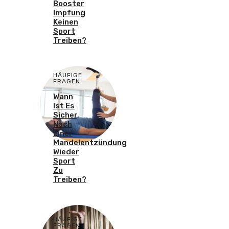
Booster
Impfung
Keinen
Sport
Treiben?
HÄUFIGE
FRAGEN
Wann
Ist Es
Sicher,
Nach
Einer
Mandelentzündung
Wieder
Sport
Zu
Treiben?
HÄUFIGE
FRAGEN