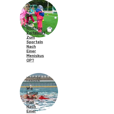
HÄUFIGE
FRAGEN
Wann
Ist
Der
Richtige
Zeitpunkt
Zum
Sporteln
Nach
Einer
Meniskus
OP?
HÄUFIGE
FRAGEN
Wie
Lange
Muss
Man
Nach
Einer