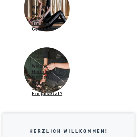
Warum
Ist
Sport
Treiben
Gesund?
HÄUFIGE
FRAGEN
Welche
Hormone
Werden
Beim
Sport
Freigesetzt?
HERZLICH WILLKOMMEN!