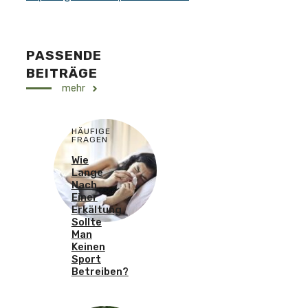
PASSENDE
BEITRÄGE
mehr
HÄUFIGE
FRAGEN
Wie
Lange
Nach
Einer
Erkältung
Sollte
Man
Keinen
Sport
Betreiben?