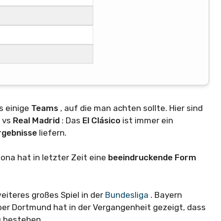
3
2
s einige
Teams
, auf die man achten sollte. Hier sind
a
vs
Real Madrid
: Das
El Clásico
ist immer ein
rgebnisse
liefern.
lona hat in letzter Zeit eine
beeindruckende Form
eiteres großes Spiel in der
Bundesliga
. Bayern
er Dortmund hat in der Vergangenheit gezeigt, dass
u bestehen.