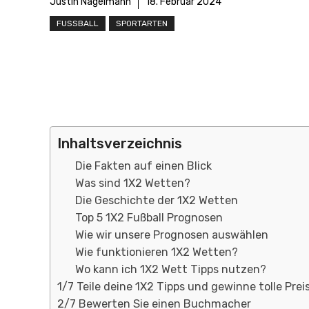
Justin Nagelmann
18. Februar 2024
FUSSBALL
SPORTARTEN
Inhaltsverzeichnis
Die Fakten auf einen Blick
Was sind 1X2 Wetten?
Die Geschichte der 1X2 Wetten
Top 5 1X2 Fußball Prognosen
Wie wir unsere Prognosen auswählen
Wie funktionieren 1X2 Wetten?
Wo kann ich 1X2 Wett Tipps nutzen?
1/7 Teile deine 1X2 Tipps und gewinne tolle Prei
2/7 Bewerten Sie einen Buchmacher