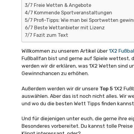
3/7 Freie Wetten & Angebote
4/7 Kommende Sportveranstaltungen
5/7 Profi-Tipps: Wie man bei Sportwetten gewi
6/7 Beste Wettanbieter mit Lizenz
7/7 Fazit zum Text
Willkommen zu unserem Artikel über
1X2 Fußba
Fußballfan bist und gerne auf Spiele wettest, da
werden wir dir erklären, was 1X2 Wetten sind u
Gewinnchancen zu erhöhen.
Außerdem werden wir dir unsere
Top 5
1X2 Fußb
auswählen. Aber das ist noch nicht alles. Wir w
und wo du die besten Wett Tipps finden kannst
Und für diejenigen unter euch, die gerne ihre 
Besonderes vorbereitet. Du kannst tolle Preise
Klingt interessant, oder?