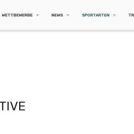
WETTBEWERBE
NEWS
SPORTARTEN
TR
IVE G