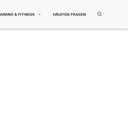
AINING & FITNESS
HÄUFIGE FRAGEN