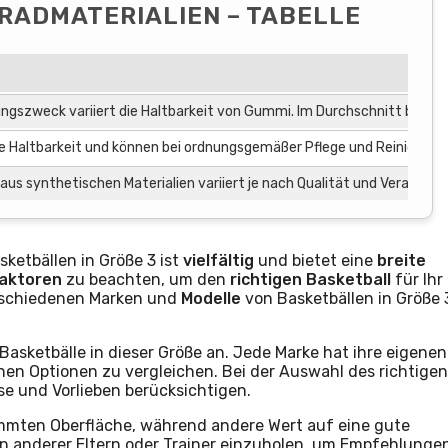
RADMATERIALIEN – TABELLE
ngszweck variiert die Haltbarkeit von Gummi. Im Durchschnitt beträg
e Haltbarkeit und können bei ordnungsgemäßer Pflege und Reinigung bi
aus synthetischen Materialien variiert je nach Qualität und Verarbeit
ketbällen in Größe 3 ist
vielfältig
und bietet eine
breite
aktoren
zu beachten, um den
richtigen Basketball
für Ihr
erschiedenen Marken und
Modelle
von Basketbällen in Größe 
asketbälle in dieser Größe an. Jede Marke hat ihre eigenen
enen Optionen zu vergleichen. Bei der Auswahl des richtigen
sse und Vorlieben berücksichtigen.
timmten Oberfläche, während andere Wert auf eine gute
ngen anderer Eltern oder Trainer einzuholen, um Empfehlunge