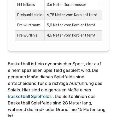
Mittelkreis
3,6 Meter Durchmesser
Kreis in 
Dreipunktelinie
6,75 Meter vom Korb entfernt
Linie, di
Freiwurfraum
5,8 Meter vom Korb entfernt
Bereich,
Freiwurflinie
4,6 Meter vom Korb entfernt
Linie, v
Basketball ist ein dynamischer Sport, der auf
einem speziellen Spielfeld gespielt wird. Die
genauen Maße dieses Spielfelds sind
entscheidend für die richtige Ausführung des
Spiels. Hier sind die genauen Maße eines
Basketball Spielfelds
: Die Seitenlinien des
Basketball Spielfelds sind 28 Meter lang,
während die End- oder Grundlinie 15 Meter lang
ist.