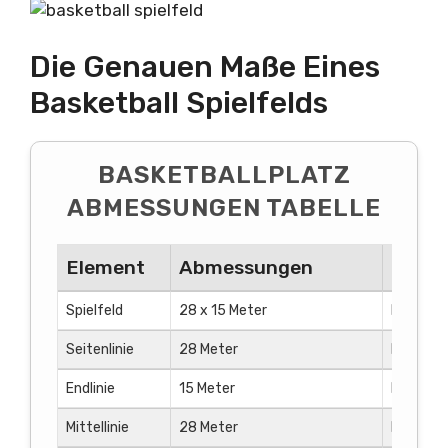
Die Genauen Maße Eines
Basketball Spielfelds
BASKETBALLPLATZ
ABMESSUNGEN TABELLE
Element
Abmessungen
Besch
Spielfeld
28 x 15 Meter
Rechteck
Seitenlinie
28 Meter
Linie, di
Endlinie
15 Meter
Linie, di
Mittellinie
28 Meter
Linie, di