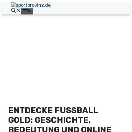
Zum
Inhalt
Menü
springen
ENTDECKE FUSSBALL G
OLD: GESCHICHTE, B
EDEUTUNG UND ONLINE S