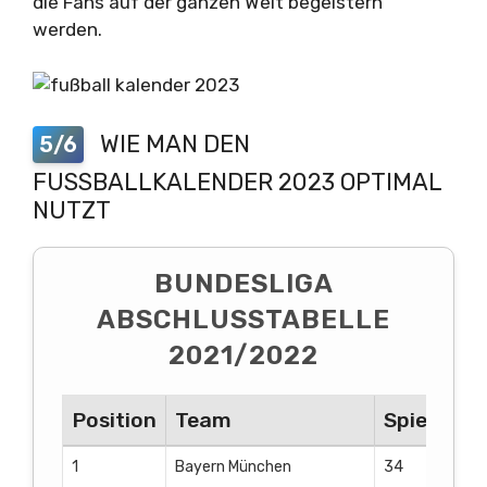
die Fans auf der ganzen Welt begeistern
werden.
WIE MAN DEN
5/6
FUSSBALLKALENDER 2023 OPTIMAL N
UTZT
BUNDESLIGA
ABSCHLUSSTABELLE
2021/2022
Position
Team
Spiele
G
1
Bayern München
34
28