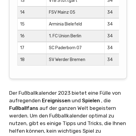
13
VfB Stuttgart
34
10
14
FSV Mainz 05
34
8
15
Arminia Bielefeld
34
7
16
1. FC Union Berlin
34
7
17
SC Paderborn 07
34
6
18
SV Werder Bremen
34
5
Der Fußballkalender 2023 bietet eine Fülle von
aufregenden
Ereignissen
und
Spielen
, die
Fußballfans
auf der ganzen Welt begeistern
werden. Um den Fußballkalender optimal zu
nutzen, gibt es einige Tipps und Tricks, die Ihnen
helfen können, kein wichtiges Spiel zu