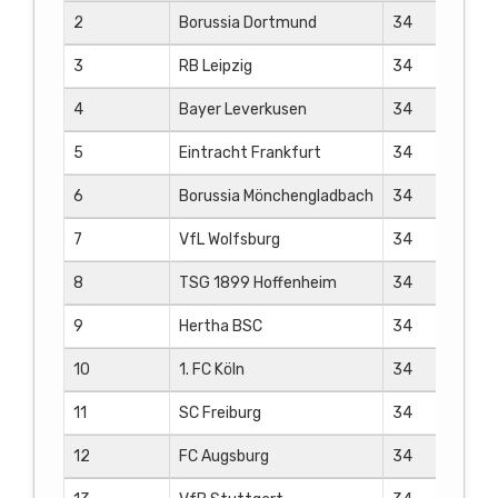
2
Borussia Dortmund
34
23
3
RB Leipzig
34
21
4
Bayer Leverkusen
34
20
5
Eintracht Frankfurt
34
18
6
Borussia Mönchengladbach
34
16
7
VfL Wolfsburg
34
14
8
TSG 1899 Hoffenheim
34
13
9
Hertha BSC
34
12
10
1. FC Köln
34
11
11
SC Freiburg
34
10
12
FC Augsburg
34
10