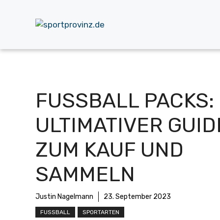
Zum
Inhalt
springen
FUSSBALL PACKS: D
LTIMATIVER GUIDE 
UM KAUF UND S
AMMELN
Justin Nagelmann
23. September 2023
FUSSBALL
SPORTARTEN