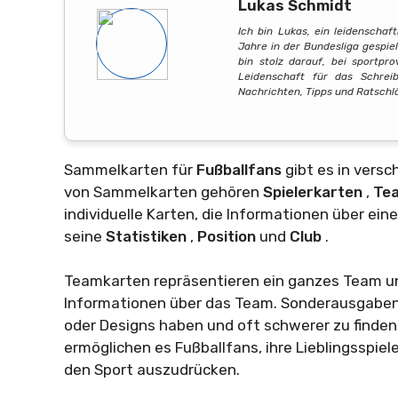
Lukas Schmidt
Ich bin Lukas, ein leidenschaf
Jahre in der Bundesliga gespie
bin stolz darauf, bei sportpr
Leidenschaft für das Schrei
Nachrichten, Tipps und Ratschl
Sammelkarten für
Fußballfans
gibt es in vers
von Sammelkarten gehören
Spielerkarten
,
Te
individuelle Karten, die Informationen über ei
seine
Statistiken
,
Position
und
Club
.
Teamkarten repräsentieren ein ganzes Team und
Informationen über das Team. Sonderausgaben 
oder Designs haben und oft schwerer zu finde
ermöglichen es Fußballfans, ihre Lieblingsspie
den Sport auszudrücken.