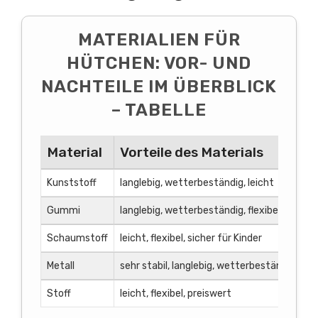
MATERIALIEN FÜR
HÜTCHEN: VOR- UND
NACHTEILE IM ÜBERBLICK
– TABELLE
Material
Vorteile des Materials
N
Kunststoff
langlebig, wetterbeständig, leicht
we
Gummi
langlebig, wetterbeständig, flexibel
te
Schaumstoff
leicht, flexibel, sicher für Kinder
we
Metall
sehr stabil, langlebig, wetterbeständig
sc
Stoff
leicht, flexibel, preiswert
we