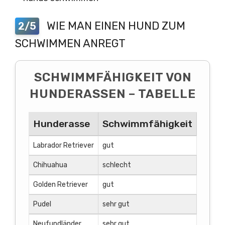
WIE MAN EINEN HUND ZUM
2/5
SCHWIMMEN ANREGT
SCHWIMMFÄHIGKEIT VON
HUNDERASSEN – TABELLE
Hunderasse
Schwimmfähigkeit
Eige
Labrador Retriever
gut
Der Lab
Chihuahua
schlecht
Aufgrun
Golden Retriever
gut
Golden 
Pudel
sehr gut
Pudel h
Neufundländer
sehr gut
Neufund