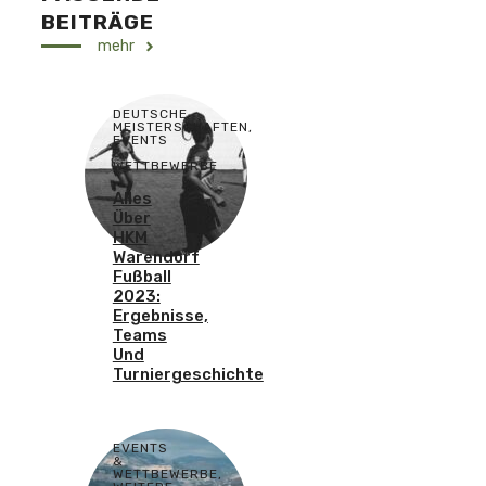
BEITRÄGE
mehr
DEUTSCHE
MEISTERSCHAFTEN
,
EVENTS
&
WETTBEWERBE
Alles
Über
HKM
Warendorf
Fußball
2023:
Ergebnisse,
Teams
Und
Turniergeschichte
EVENTS
&
WETTBEWERBE
,