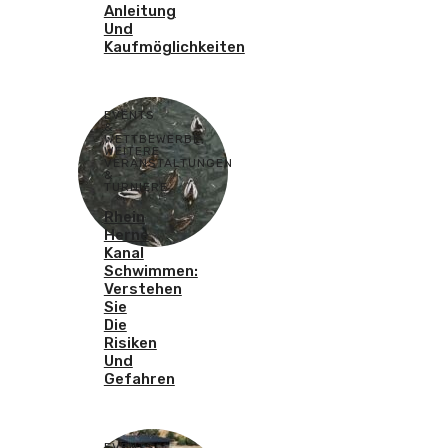
Anleitung
Und
Kaufmöglichkeiten
EVENTS
&
WETTBEWERBE
,
WEITERE
VERANSTALTUNGEN
&
TURNIERE
Rhein
Herne
Kanal
Schwimmen:
Verstehen
Sie
Die
Risiken
Und
Gefahren
EVENTS