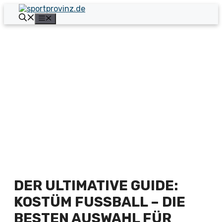
Zum
Inhalt
Menü
springen
DER ULTIMATIVE GUIDE:
KOSTÜM FUSSBALL – DIE B
ESTEN AUSWAHL FÜR E