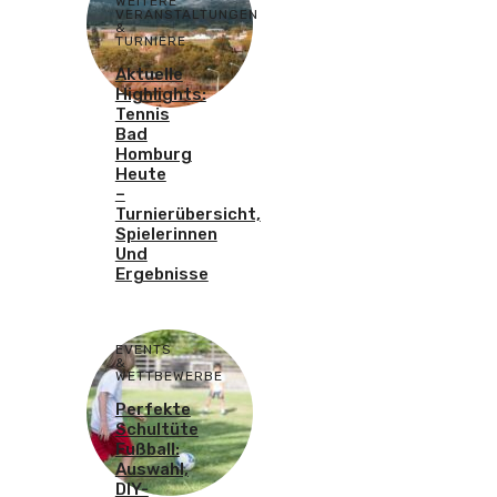
WEITERE
VERANSTALTUNGEN
&
TURNIERE
Aktuelle
Highlights:
Tennis
Bad
Homburg
Heute
–
Turnierübersicht,
Spielerinnen
Und
Ergebnisse
EVENTS
&
WETTBEWERBE
Perfekte
Schultüte
Fußball:
Auswahl,
DIY-