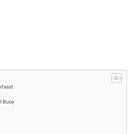
efasst
l Buoy