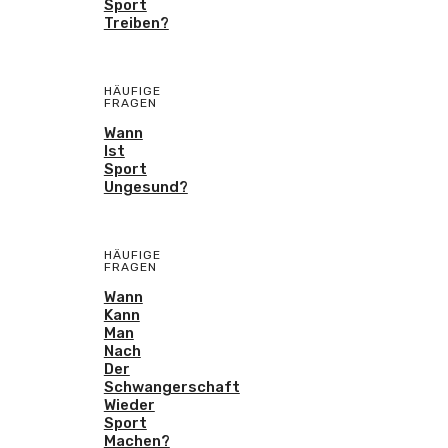
Sport
Treiben?
HÄUFIGE
FRAGEN
Wann
Ist
Sport
Ungesund?
HÄUFIGE
FRAGEN
Wann
Kann
Man
Nach
Der
Schwangerschaft
Wieder
Sport
Machen?