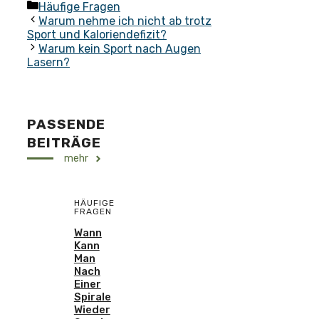
Kategorien
Häufige Fragen
Warum nehme ich nicht ab trotz
Sport und Kaloriendefizit?
Warum kein Sport nach Augen
Lasern?
PASSENDE
BEITRÄGE
mehr
HÄUFIGE
FRAGEN
Wann
Kann
Man
Nach
Einer
Spirale
Wieder