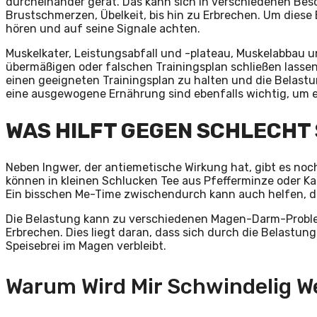
durcheinander gerät. Das kann sich in verschiedenen Be
Brustschmerzen, Übelkeit, bis hin zu Erbrechen. Um diese
hören und auf seine Signale achten.
Muskelkater, Leistungsabfall und -plateau, Muskelabbau u
übermäßigen oder falschen Trainingsplan schließen lassen.
einen geeigneten Trainingsplan zu halten und die Belast
eine ausgewogene Ernährung sind ebenfalls wichtig, um e
WAS HILFT GEGEN SCHLECHT 
Neben Ingwer, der antiemetische Wirkung hat, gibt es noch
können in kleinen Schlucken Tee aus Pfefferminze oder Kamil
Ein bisschen Me-Time zwischendurch kann auch helfen, da
Die Belastung kann zu verschiedenen Magen-Darm-Problem
Erbrechen. Dies liegt daran, dass sich durch die Belastu
Speisebrei im Magen verbleibt.
Warum Wird Mir Schwindelig W