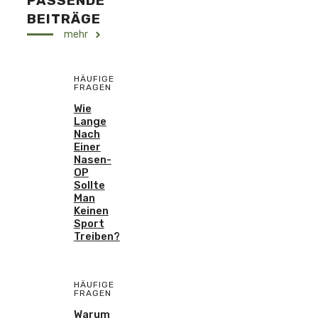
PASSENDE
BEITRÄGE
mehr
HÄUFIGE
FRAGEN
Wie
Lange
Nach
Einer
Nasen-
OP
Sollte
Man
Keinen
Sport
Treiben?
HÄUFIGE
FRAGEN
Warum