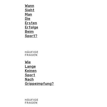
Wann
Sieht
Man
Die
Ersten
Erfolge
Beim
Sport?
HÄUFIGE
FRAGEN
Wie
Lange
Keinen
Sport
Nach
Grippeimpfung?
HÄUFIGE
FRAGEN