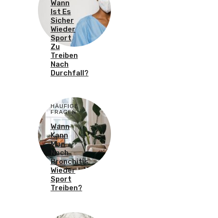
Wann
Ist Es
Sicher
Wieder
Sport
Zu
Treiben
Nach
Durchfall?
HÄUFIGE
FRAGEN
Wann
Kann
Man
Nach
Bronchitis
Wieder
Sport
Treiben?