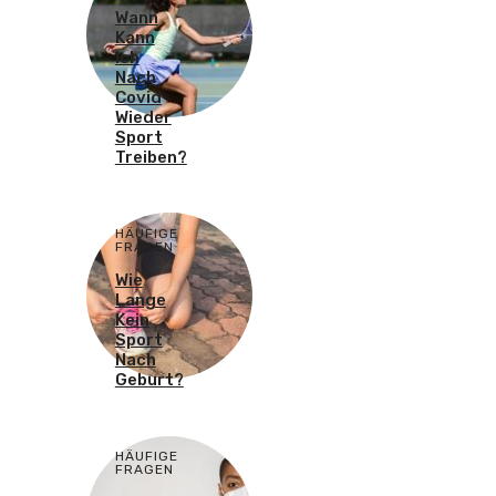
Wann
Kann
Ich
Nach
Covid
Wieder
Sport
Treiben?
HÄUFIGE
FRAGEN
Wie
Lange
Kein
Sport
Nach
Geburt?
HÄUFIGE
FRAGEN