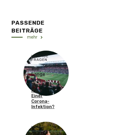
PASSENDE
BEITRÄGE
mehr
HÄUFIGE
FRAGEN
Wie
Lange
Kein
Sport
Nach
Einer
Corona-
Infektion?
HÄUFIGE
FRAGEN