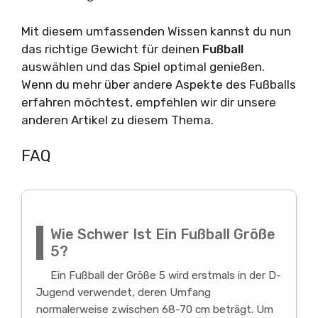
Mit diesem umfassenden Wissen kannst du nun
das richtige Gewicht für deinen
Fußball
auswählen und das Spiel optimal genießen.
Wenn du mehr über andere Aspekte des Fußballs
erfahren möchtest, empfehlen wir dir unsere
anderen Artikel zu diesem Thema.
FAQ
Wie Schwer Ist Ein Fußball Größe
5?
Ein Fußball der Größe 5 wird erstmals in der D-
Jugend verwendet, deren Umfang
normalerweise zwischen 68-70 cm beträgt. Um