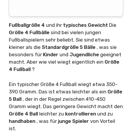
Fußballgröße 4
und ihr
typisches Gewicht
Die
Größe 4 Fußbälle
sind bei vielen jungen
Fußballspielern sehr beliebt. Sie sind etwas
kleiner als die
Standardgröße 5 Bälle
, was sie
besonders für
Kinder
und
Jugendliche
geeignet
macht. Aber wie viel wiegt eigentlich ein
Größe
4 Fußball
?
Ein typischer Größe 4 Fußball wiegt etwa 350-
390 Gramm. Das ist etwas leichter als ein
Größe
5 Ball
, der in der Regel zwischen 410-450
Gramm wiegt. Das geringere Gewicht macht den
Größe 4 Ball
leichter zu
kontrollieren
und zu
handhaben
, was für
junge
Spieler
von Vorteil
ist.