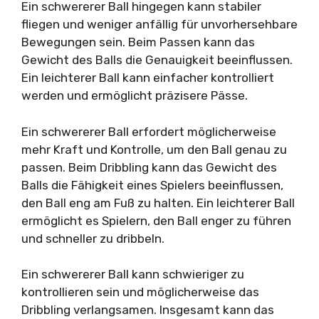
Ein schwererer Ball hingegen kann stabiler
fliegen und weniger anfällig für unvorhersehbare
Bewegungen sein. Beim Passen kann das
Gewicht des Balls die Genauigkeit beeinflussen.
Ein leichterer Ball kann einfacher kontrolliert
werden und ermöglicht präzisere Pässe.
Ein schwererer Ball erfordert möglicherweise
mehr Kraft und Kontrolle, um den Ball genau zu
passen. Beim Dribbling kann das Gewicht des
Balls die Fähigkeit eines Spielers beeinflussen,
den Ball eng am Fuß zu halten. Ein leichterer Ball
ermöglicht es Spielern, den Ball enger zu führen
und schneller zu dribbeln.
Ein schwererer Ball kann schwieriger zu
kontrollieren sein und möglicherweise das
Dribbling verlangsamen. Insgesamt kann das