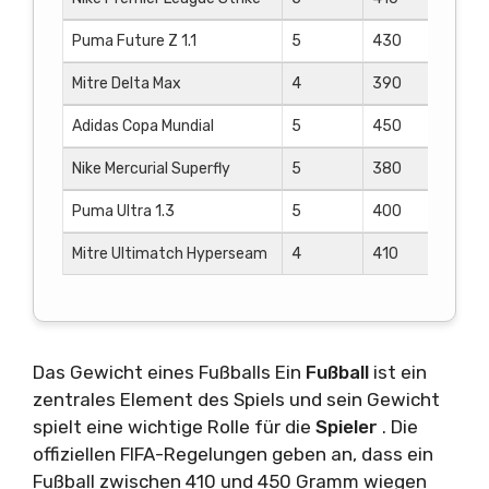
Puma Future Z 1.1
5
430
Mitre Delta Max
4
390
Adidas Copa Mundial
5
450
Nike Mercurial Superfly
5
380
Puma Ultra 1.3
5
400
Mitre Ultimatch Hyperseam
4
410
Das Gewicht eines Fußballs Ein
Fußball
ist ein
zentrales Element des Spiels und sein Gewicht
spielt eine wichtige Rolle für die
Spieler
. Die
offiziellen FIFA-Regelungen geben an, dass ein
Fußball zwischen 410 und 450 Gramm wiegen