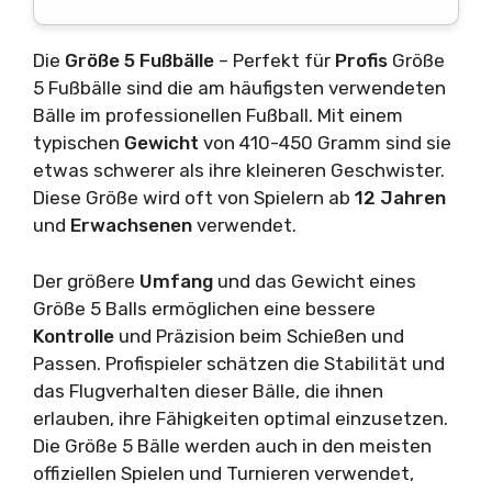
Die
Größe 5 Fußbälle
– Perfekt für
Profis
Größe
5 Fußbälle sind die am häufigsten verwendeten
Bälle im professionellen Fußball. Mit einem
typischen
Gewicht
von 410-450 Gramm sind sie
etwas schwerer als ihre kleineren Geschwister.
Diese Größe wird oft von Spielern ab
12 Jahren
und
Erwachsenen
verwendet.
Der größere
Umfang
und das Gewicht eines
Größe 5 Balls ermöglichen eine bessere
Kontrolle
und Präzision beim Schießen und
Passen. Profispieler schätzen die Stabilität und
das Flugverhalten dieser Bälle, die ihnen
erlauben, ihre Fähigkeiten optimal einzusetzen.
Die Größe 5 Bälle werden auch in den meisten
offiziellen Spielen und Turnieren verwendet,