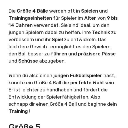
Die
Größe 4 Bälle
werden oft in
Spielen
und
Trainingseinheiten
für Spieler im
Alter
von
9 bis
14 Jahren
verwendet. Sie sind ideal, um den
jungen Spielern dabei zu helfen, ihre
Technik
zu
verbessern und ihr
Spiel
zu entwickeln. Das
leichtere Gewicht ermöglicht es den Spielern,
den Ball besser zu
führen
und
präzisere Pässe
und
Schüsse
abzugeben.
Wenn du also einen
jungen Fußballspieler
hast,
könnte ein Größe 4 Ball die
perfekte Wahl
sein.
Er ist leichter zu handhaben und fördert die
Entwicklung der Spielerfähigkeiten. Also
schnapp dir einen Größe 4 Ball und beginne dein
Training
!
Größe 5