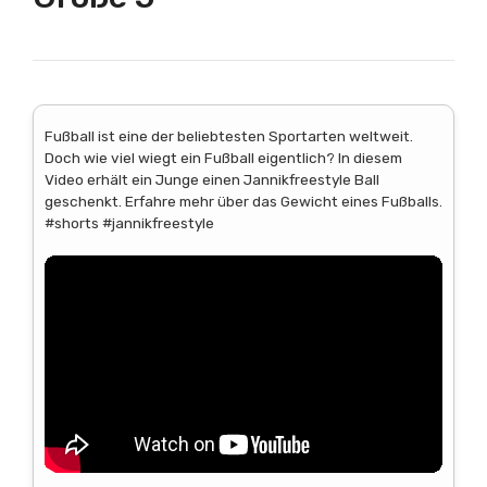
Fußball ist eine der beliebtesten Sportarten weltweit.
Doch wie viel wiegt ein Fußball eigentlich? In diesem
Video erhält ein Junge einen Jannikfreestyle Ball
geschenkt. Erfahre mehr über das Gewicht eines Fußballs.
#shorts #jannikfreestyle