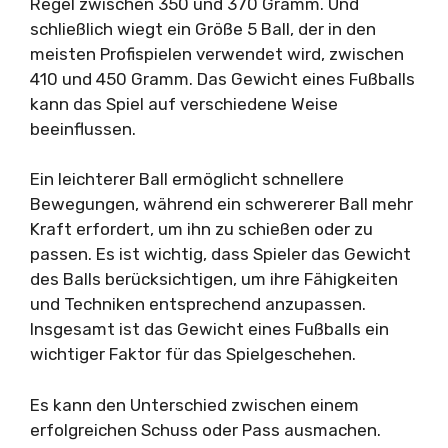
Regel zwischen 350 und 370 Gramm. Und
schließlich wiegt ein Größe 5 Ball, der in den
meisten Profispielen verwendet wird, zwischen
410 und 450 Gramm. Das Gewicht eines Fußballs
kann das Spiel auf verschiedene Weise
beeinflussen.
Ein leichterer Ball ermöglicht schnellere
Bewegungen, während ein schwererer Ball mehr
Kraft erfordert, um ihn zu schießen oder zu
passen. Es ist wichtig, dass Spieler das Gewicht
des Balls berücksichtigen, um ihre Fähigkeiten
und Techniken entsprechend anzupassen.
Insgesamt ist das Gewicht eines Fußballs ein
wichtiger Faktor für das Spielgeschehen.
Es kann den Unterschied zwischen einem
erfolgreichen Schuss oder Pass ausmachen.