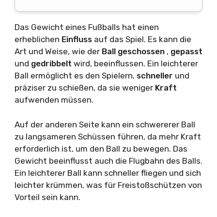
Das Gewicht eines Fußballs hat einen
erheblichen
Einfluss
auf das Spiel. Es kann die
Art und Weise, wie der
Ball
geschossen
,
gepasst
und
gedribbelt
wird, beeinflussen. Ein leichterer
Ball ermöglicht es den Spielern,
schneller
und
präziser zu schießen, da sie weniger
Kraft
aufwenden müssen.
Auf der anderen Seite kann ein schwererer Ball
zu langsameren Schüssen führen, da mehr Kraft
erforderlich ist, um den Ball zu bewegen. Das
Gewicht beeinflusst auch die Flugbahn des Balls.
Ein leichterer Ball kann schneller fliegen und sich
leichter krümmen, was für Freistoßschützen von
Vorteil sein kann.