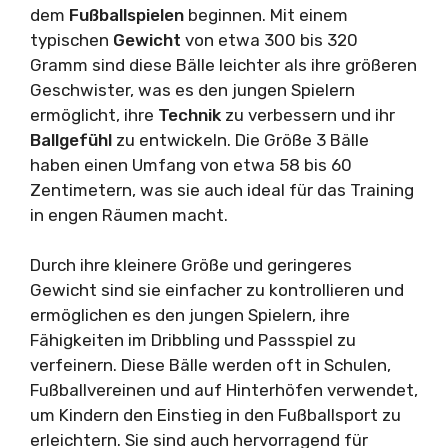
dem
Fußballspielen
beginnen. Mit einem
typischen
Gewicht
von etwa 300 bis 320
Gramm sind diese Bälle leichter als ihre größeren
Geschwister, was es den jungen Spielern
ermöglicht, ihre
Technik
zu verbessern und ihr
Ballgefühl
zu entwickeln. Die Größe 3 Bälle
haben einen Umfang von etwa 58 bis 60
Zentimetern, was sie auch ideal für das Training
in engen Räumen macht.
Durch ihre kleinere Größe und geringeres
Gewicht sind sie einfacher zu kontrollieren und
ermöglichen es den jungen Spielern, ihre
Fähigkeiten im Dribbling und Passspiel zu
verfeinern. Diese Bälle werden oft in Schulen,
Fußballvereinen und auf Hinterhöfen verwendet,
um Kindern den Einstieg in den Fußballsport zu
erleichtern. Sie sind auch hervorragend für