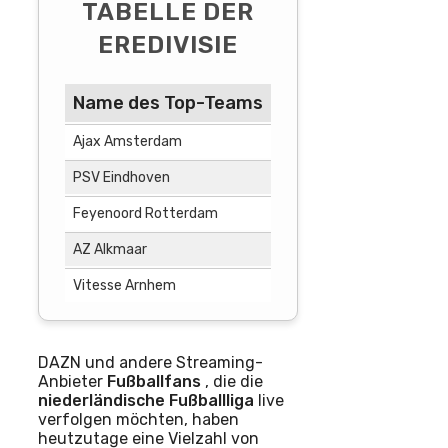
TABELLE DER
EREDIVISIE
Name des Top-Teams
Liga/Zugehörigkei
Ajax Amsterdam
Eredivisie
PSV Eindhoven
Eredivisie
Feyenoord Rotterdam
Eredivisie
AZ Alkmaar
Eredivisie
Vitesse Arnhem
Eredivisie
DAZN und andere Streaming-
Anbieter
Fußballfans
, die die
niederländische Fußballliga
live
verfolgen möchten, haben
heutzutage eine Vielzahl von