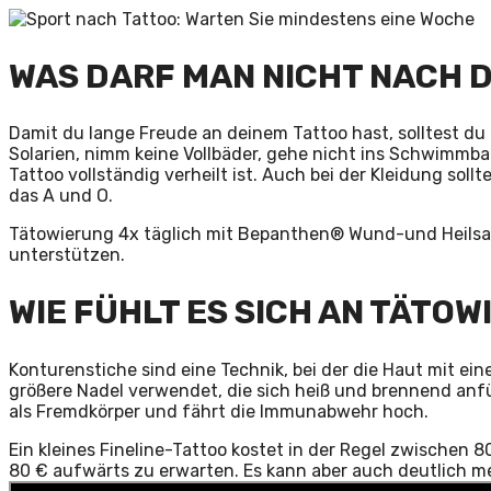
WAS DARF MAN NICHT NACH 
Damit du lange Freude an deinem Tattoo hast, solltest d
Solarien, nimm keine Vollbäder, gehe nicht ins Schwimmbad
Tattoo vollständig verheilt ist. Auch bei der Kleidung sollt
das A und O.
Tätowierung 4x täglich mit Bepanthen® Wund-und Heilsa
unterstützen.
WIE FÜHLT ES SICH AN TÄTO
Konturenstiche sind eine Technik, bei der die Haut mit ein
größere Nadel verwendet, die sich heiß und brennend anfü
als Fremdkörper und fährt die Immunabwehr hoch.
Ein kleines Fineline-Tattoo kostet in der Regel zwischen 8
80 € aufwärts zu erwarten. Es kann aber auch deutlich m