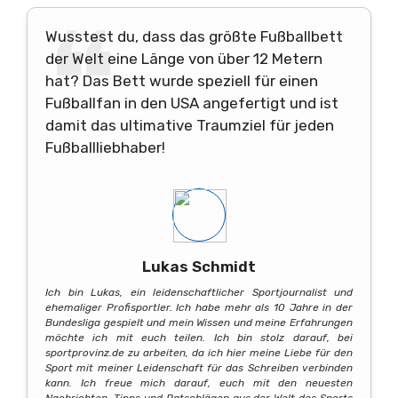
Wusstest du, dass das größte Fußballbett
der Welt eine Länge von über 12 Metern
hat? Das Bett wurde speziell für einen
Fußballfan in den USA angefertigt und ist
damit das ultimative Traumziel für jeden
Fußballliebhaber!
Lukas Schmidt
Ich bin Lukas, ein leidenschaftlicher Sportjournalist und
ehemaliger Profisportler. Ich habe mehr als 10 Jahre in der
Bundesliga gespielt und mein Wissen und meine Erfahrungen
möchte ich mit euch teilen. Ich bin stolz darauf, bei
sportprovinz.de zu arbeiten, da ich hier meine Liebe für den
Sport mit meiner Leidenschaft für das Schreiben verbinden
kann. Ich freue mich darauf, euch mit den neuesten