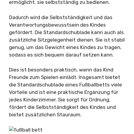
ermöglicht, sie selbstständig zu bedienen.
Dadurch wird die Selbstständigkeit und das
Verantwortungsbewusstsein des Kindes
gefördert. Die Standardschublade kann auch als
zusätzliche Sitzgelegenheit dienen. Sie ist stabil
genug, um das Gewicht eines Kindes zu tragen,
sodass es sich bequem darauf setzen kann.
Dies ist besonders praktisch, wenn das Kind
Freunde zum Spielen einlädt. Insgesamt bietet
die Standardschublade eines Fußballbetts viele
Vorteile und ist eine praktische Ergänzung für
jedes Kinderzimmer. Sie sorgt für Ordnung,
fördert die Selbstständigkeit des Kindes und
bietet zusätzlichen Stauraum.