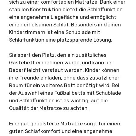
sich zu einer komfortablen Matratze. Dank einer
stabilen Konstruktion bietet die Schlaffunktion
eine angenehme Liegefläche und ermöglicht
einen erholsamen Schlaf. Besonders in kleinen
Kinderzimmern ist eine Schublade mit
Schlaffunktion eine platzsparende Lösung.
Sie spart den Platz, den ein zusätzliches
Gästebett einnehmen würde, und kann bei
Bedarf leicht verstaut werden. Kinder können
ihre Freunde einladen, ohne dass zusätzlicher
Raum für ein weiteres Bett benötigt wird. Bei
der Auswahl eines Fußballbetts mit Schublade
und Schlaffunktion ist es wichtig, auf die
Qualität der Matratze zu achten.
Eine gut gepolsterte Matratze sorgt für einen
guten Schlafkomfort und eine angenehme