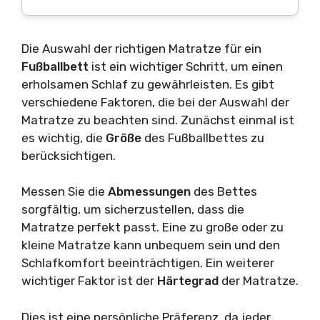
Die Auswahl der richtigen Matratze für ein
Fußballbett
ist ein wichtiger Schritt, um einen
erholsamen Schlaf zu gewährleisten. Es gibt
verschiedene Faktoren, die bei der Auswahl der
Matratze zu beachten sind. Zunächst einmal ist
es wichtig, die
Größe
des Fußballbettes zu
berücksichtigen.
Messen Sie die
Abmessungen
des Bettes
sorgfältig, um sicherzustellen, dass die
Matratze perfekt passt. Eine zu große oder zu
kleine Matratze kann unbequem sein und den
Schlafkomfort beeinträchtigen. Ein weiterer
wichtiger Faktor ist der
Härtegrad
der Matratze.
Dies ist eine persönliche Präferenz, da jeder