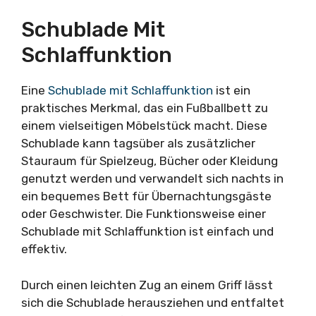
Schublade Mit
Schlaffunktion
Eine
Schublade mit Schlaffunktion
ist ein
praktisches Merkmal, das ein Fußballbett zu
einem vielseitigen Möbelstück macht. Diese
Schublade kann tagsüber als zusätzlicher
Stauraum für Spielzeug, Bücher oder Kleidung
genutzt werden und verwandelt sich nachts in
ein bequemes Bett für Übernachtungsgäste
oder Geschwister. Die Funktionsweise einer
Schublade mit Schlaffunktion ist einfach und
effektiv.
Durch einen leichten Zug an einem Griff lässt
sich die Schublade herausziehen und entfaltet