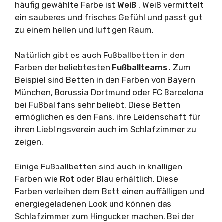
häufig gewählte Farbe ist
Weiß
. Weiß vermittelt
ein sauberes und frisches Gefühl und passt gut
zu einem hellen und luftigen Raum.
Natürlich gibt es auch Fußballbetten in den
Farben der beliebtesten
Fußballteams
. Zum
Beispiel sind Betten in den Farben von Bayern
München, Borussia Dortmund oder FC Barcelona
bei Fußballfans sehr beliebt. Diese Betten
ermöglichen es den Fans, ihre Leidenschaft für
ihren Lieblingsverein auch im Schlafzimmer zu
zeigen.
Einige Fußballbetten sind auch in knalligen
Farben wie
Rot
oder Blau erhältlich. Diese
Farben verleihen dem Bett einen auffälligen und
energiegeladenen Look und können das
Schlafzimmer zum Hingucker machen. Bei der