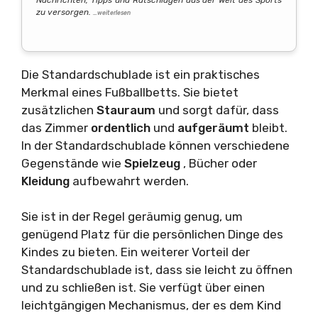
Nachrichten, Tipps und Ratschlägen aus der Welt des Sports
zu versorgen.
…weiterlesen
Die Standardschublade ist ein praktisches
Merkmal eines Fußballbetts. Sie bietet
zusätzlichen
Stauraum
und sorgt dafür, dass
das Zimmer
ordentlich
und
aufgeräumt
bleibt.
In der Standardschublade können verschiedene
Gegenstände wie
Spielzeug
, Bücher oder
Kleidung
aufbewahrt werden.
Sie ist in der Regel geräumig genug, um
genügend Platz für die persönlichen Dinge des
Kindes zu bieten. Ein weiterer Vorteil der
Standardschublade ist, dass sie leicht zu öffnen
und zu schließen ist. Sie verfügt über einen
leichtgängigen Mechanismus, der es dem Kind