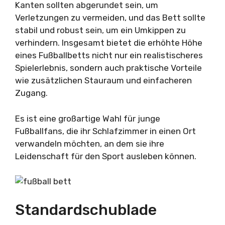
Kanten sollten abgerundet sein, um
Verletzungen zu vermeiden, und das Bett sollte
stabil und robust sein, um ein Umkippen zu
verhindern. Insgesamt bietet die erhöhte Höhe
eines Fußballbetts nicht nur ein realistischeres
Spielerlebnis, sondern auch praktische Vorteile
wie zusätzlichen Stauraum und einfacheren
Zugang.
Es ist eine großartige Wahl für junge
Fußballfans, die ihr Schlafzimmer in einen Ort
verwandeln möchten, an dem sie ihre
Leidenschaft für den Sport ausleben können.
Standardschublade