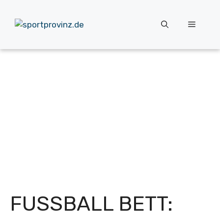
Zum
Inhalt
Menü
springen
FUSSBALL BETT: A