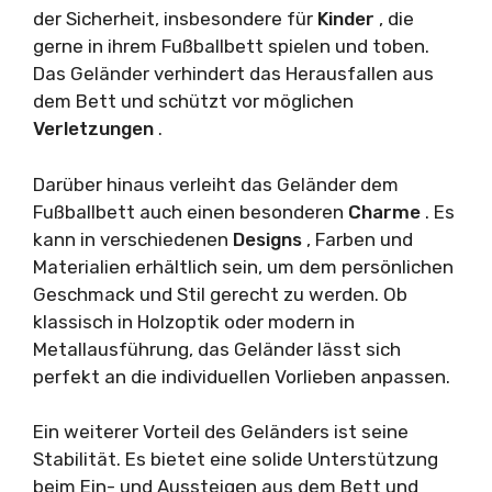
der Sicherheit, insbesondere für
Kinder
, die
gerne in ihrem Fußballbett spielen und toben.
Das Geländer verhindert das Herausfallen aus
dem Bett und schützt vor möglichen
Verletzungen
.
Darüber hinaus verleiht das Geländer dem
Fußballbett auch einen besonderen
Charme
. Es
kann in verschiedenen
Designs
, Farben und
Materialien erhältlich sein, um dem persönlichen
Geschmack und Stil gerecht zu werden. Ob
klassisch in Holzoptik oder modern in
Metallausführung, das Geländer lässt sich
perfekt an die individuellen Vorlieben anpassen.
Ein weiterer Vorteil des Geländers ist seine
Stabilität. Es bietet eine solide Unterstützung
beim Ein- und Aussteigen aus dem Bett und