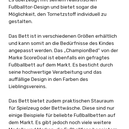
Fußballtor-Design und bietet sogar die
Möglichkeit, den Tornetzstoff individuell zu
gestalten.
Das Bett ist in verschiedenen Größen erhältlich
und kann somit an die Bedürfnisse des Kindes
angepasst werden. Das „ChampionBed“ von der
Marke ScoreGoal ist ebenfalls ein gefragtes
Fußballbett auf dem Markt. Es besticht durch
seine hochwertige Verarbeitung und das
auffällige Design in den Farben des
Lieblingsvereins.
Das Bett bietet zudem praktischen Stauraum
für Spielzeug oder Bettwäsche. Diese sind nur
einige Beispiele für beliebte Fußballbetten auf
dem Markt. Es gibt jedoch noch viele weitere