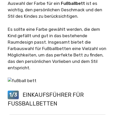
Auswahl der Farbe für ein
Fußballbett
ist es
wichtig, den persönlichen Geschmack und den
Stil des Kindes zu berücksichtigen.
Es sollte eine Farbe gewählt werden, die dem
Kind gefällt und gut in das bestehende
Raumdesign passt. Insgesamt bietet die
Farbauswahl für Fußballbetten eine Vielzahl von
Möglichkeiten, um das perfekte Bett zu finden,
das den persönlichen Vorlieben und dem Stil
entspricht.
EINKAUFSFÜHRER FÜR
1/3
FUSSBALLBETTEN