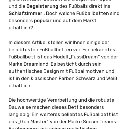
und die
Begeisterung
des Fußballs direkt ins
Schlafzimmer
. Doch welche Fußballbetten sind
besonders
populär
und auf dem Markt
erhältlich?
In diesem Artikel stellen wir Ihnen einige der
beliebtesten Fußballbetten vor. Ein bekanntes
Fußballbett ist das Modell „FussiDream“ von der
Marke Dreamland. Es besticht durch sein
authentisches Design mit Fußballmotiven und
ist in den klassischen Farben Schwarz und Weiß
erhältlich.
Die hochwertige Verarbeitung und die robuste
Bauweise machen dieses Bett besonders
langlebig. Ein weiteres beliebtes Fußballbett ist
das „GoalMaster“ von der Marke SoccerDreams.
Es überzeugt mit seinem realistischen