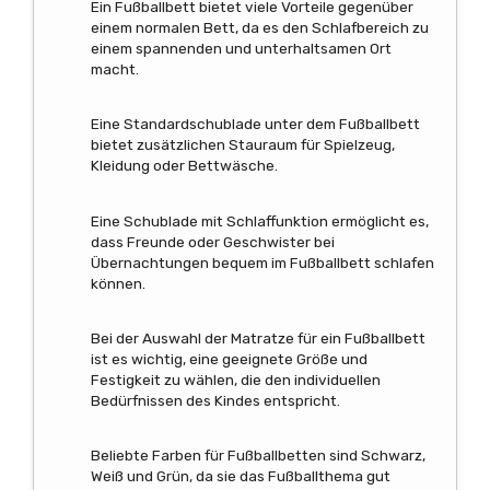
Ein Fußballbett bietet viele Vorteile gegenüber
einem normalen Bett, da es den Schlafbereich zu
einem spannenden und unterhaltsamen Ort
macht.
Eine Standardschublade unter dem Fußballbett
bietet zusätzlichen Stauraum für Spielzeug,
Kleidung oder Bettwäsche.
Eine Schublade mit Schlaffunktion ermöglicht es,
dass Freunde oder Geschwister bei
Übernachtungen bequem im Fußballbett schlafen
können.
Bei der Auswahl der Matratze für ein Fußballbett
ist es wichtig, eine geeignete Größe und
Festigkeit zu wählen, die den individuellen
Bedürfnissen des Kindes entspricht.
Beliebte Farben für Fußballbetten sind Schwarz,
Weiß und Grün, da sie das Fußballthema gut