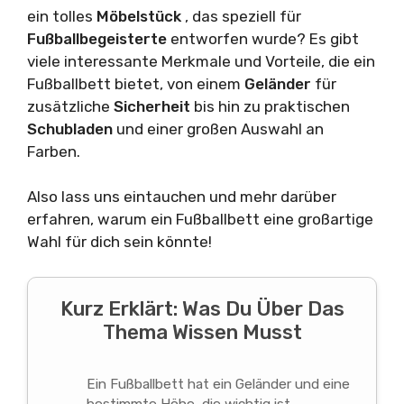
ein tolles
Möbelstück
, das speziell für
Fußballbegeisterte
entworfen wurde? Es gibt
viele interessante Merkmale und Vorteile, die ein
Fußballbett bietet, von einem
Geländer
für
zusätzliche
Sicherheit
bis hin zu praktischen
Schubladen
und einer großen Auswahl an
Farben.
Also lass uns eintauchen und mehr darüber
erfahren, warum ein Fußballbett eine großartige
Wahl für dich sein könnte!
Kurz Erklärt: Was Du Über Das
Thema Wissen Musst
Ein Fußballbett hat ein Geländer und eine
bestimmte Höhe, die wichtig ist.