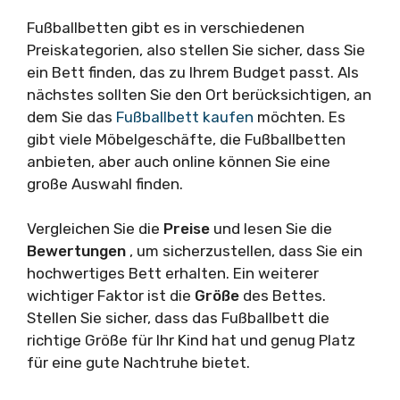
Fußballbetten gibt es in verschiedenen
Preiskategorien, also stellen Sie sicher, dass Sie
ein Bett finden, das zu Ihrem Budget passt. Als
nächstes sollten Sie den Ort berücksichtigen, an
dem Sie das
Fußballbett kaufen
möchten. Es
gibt viele Möbelgeschäfte, die Fußballbetten
anbieten, aber auch online können Sie eine
große Auswahl finden.
Vergleichen Sie die
Preise
und lesen Sie die
Bewertungen
, um sicherzustellen, dass Sie ein
hochwertiges Bett erhalten. Ein weiterer
wichtiger Faktor ist die
Größe
des Bettes.
Stellen Sie sicher, dass das Fußballbett die
richtige Größe für Ihr Kind hat und genug Platz
für eine gute Nachtruhe bietet.